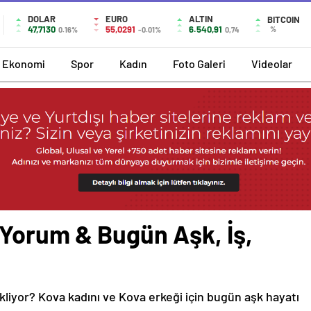
DOLAR
EURO
ALTIN
BITCOIN
47,7130
55,0291
6.540,91
%
0.16%
-0.01%
0,74
Ekonomi
Spor
Kadın
Foto Galeri
Videolar
Yorum & Bugün Aşk, İş,
kliyor? Kova kadını ve Kova erkeği için bugün aşk hayatı