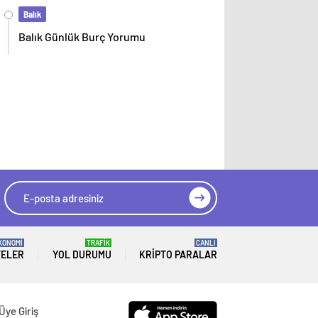
Balık
Balık Günlük Burç Yorumu
KONOMİ
TRAFİK
CANLI
TELER
YOL DURUMU
KRIPTO PARALAR
Üye Giriş