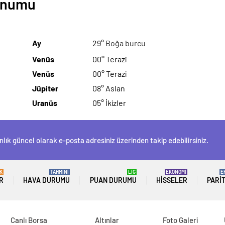
Konumu
Ay
29°
Boğa burcu
Venüs
00° Terazi
Venüs
00° Terazi
Jüpiter
08° Aslan
Uranüs
05° İkizler
nlık güncel olarak e-posta adresiniz üzerinden takip edebilirsiniz.
K
TAHMİNİ
LİG
EKONOMİ
E
R
HAVA DURUMU
PUAN DURUMU
HISSELER
PARI
Canlı Borsa
Altınlar
Foto Galeri