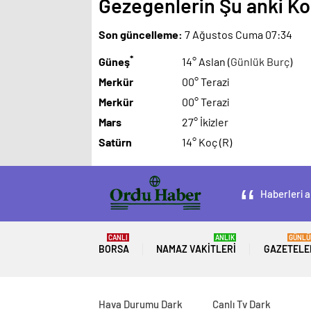
Gezegenlerin Şu anki 
Son güncelleme:
7 Ağustos Cuma 07:34
*
Güneş
14° Aslan (
Günlük Burç
)
Merkür
00° Terazi
Merkür
00° Terazi
Mars
27° İkizler
Satürn
14° Koç (R)
Haberleri a
CANLI
ANLIK
GÜNLÜ
BORSA
NAMAZ VAKITLERI
GAZETELE
Hava Durumu Dark
Canlı Tv Dark