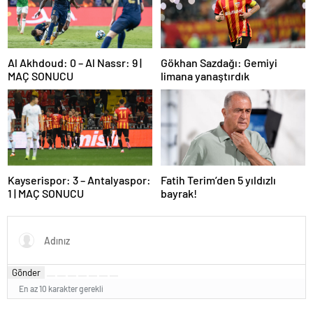
Al Akhdoud: 0 – Al Nassr: 9 |
Gökhan Sazdağı: Gemiyi
MAÇ SONUCU
limana yanaştırdık
Kayserispor: 3 – Antalyaspor:
Fatih Terim’den 5 yıldızlı
1 | MAÇ SONUCU
bayrak!
Gönder
En az 10 karakter gerekli