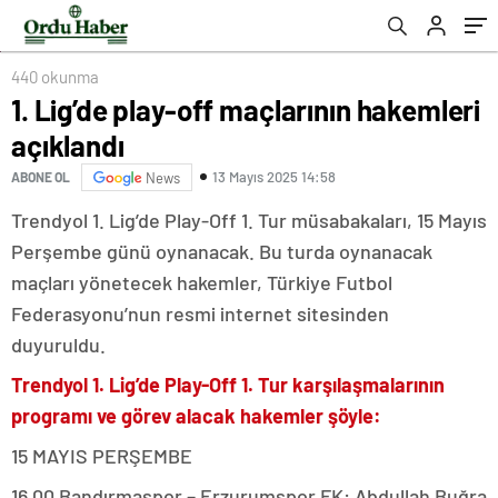
440 okunma
1. Lig’de play-off maçlarının hakemleri
açıklandı
13 Mayıs 2025 14:58
ABONE OL
News
Trendyol 1. Lig’de Play-Off 1. Tur müsabakaları, 15 Mayıs
Perşembe günü oynanacak. Bu turda oynanacak
maçları yönetecek hakemler, Türkiye Futbol
Federasyonu’nun resmi internet sitesinden
duyuruldu.
Trendyol 1. Lig’de Play-Off 1. Tur karşılaşmalarının
programı ve görev alacak hakemler şöyle:
15 MAYIS PERŞEMBE
16.00 Bandırmaspor – Erzurumspor FK: Abdullah Buğra