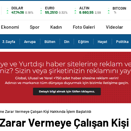
DOLAR
EURO
ALTIN
BITCOIN
47,7436
55,2510
6.660,55
%
0.18%
0.32%
2,59
Ekonomi
Spor
Kadın
Foto Galeri
Videolar
3.Sayfa
Avrupa
Bülten
Din
Eğitim
Hayat
Politika
ne Zarar Vermeye Çalışan Kişi Hakkında İşlem Başlatıldı
 Zarar Vermeye Çalışan Kişi