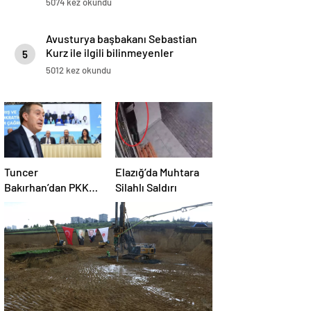
5074 kez okundu
Avusturya başbakanı Sebastian
Kurz ile ilgili bilinmeyenler
5
5012 kez okundu
Tuncer
Elazığ’da Muhtara
Bakırhan’dan PKK
Silahlı Saldırı
kongresine ilişkin
dikkat çeken
yorum: Yeni ve
tarihi bir kapı
aralanabilir