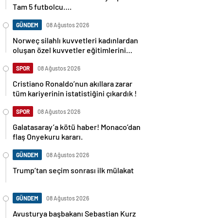
Tam 5 futbolcu….
GÜNDEM
08 Ağustos 2026
Norweç silahlı kuvvetleri kadınlardan
oluşan özel kuvvetler eğitimlerini
başlattı.
SPOR
08 Ağustos 2026
Cristiano Ronaldo’nun akıllara zarar
tüm kariyerinin istatistiğini çıkardık !
SPOR
08 Ağustos 2026
Galatasaray’a kötü haber! Monaco’dan
flaş Onyekuru kararı.
GÜNDEM
08 Ağustos 2026
Trump’tan seçim sonrası ilk mülakat
GÜNDEM
08 Ağustos 2026
Avusturya başbakanı Sebastian Kurz