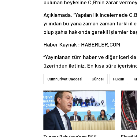
bulunan heykeline C.B’nin zarar vermeye ç
Açıklamada, “Yapılan ilk incelemede C.B.
yılından bu yana zaman zaman farklı il
olup şahıs hakkında gerekli işlemler başla
Haber Kaynak : HABERLER.COM
“Yayınlanan tüm haber ve diğer içerikler i
üzerinden iletiniz. En kısa süre içerisin
Cumhuriyet Caddesi
Güncel
Hukuk
Kı
Tuncer Bakırhan’dan PKK
Elazığ’d