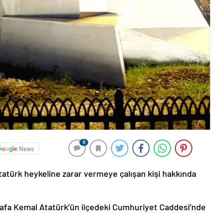
0
News
Atatürk heykeline zarar vermeye çalışan kişi hakkında
stafa Kemal Atatürk’ün ilçedeki Cumhuriyet Caddesi’nde