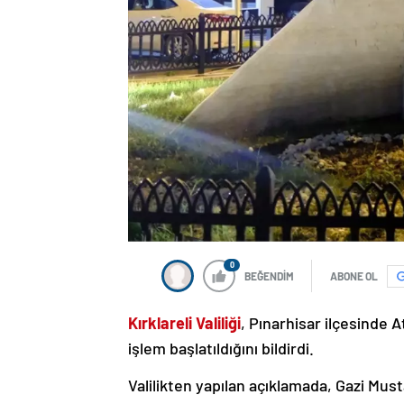
0
BEĞENDİM
ABONE OL
Kırklareli Valiliği
, Pınarhisar ilçesinde 
işlem başlatıldığını bildirdi.
Valilikten yapılan açıklamada, Gazi Mu