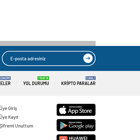
KONOMİ
TRAFİK
CANLI
TELER
YOL DURUMU
KRIPTO PARALAR
Üye Giriş
Üye Kayıt
Şifremi Unuttum