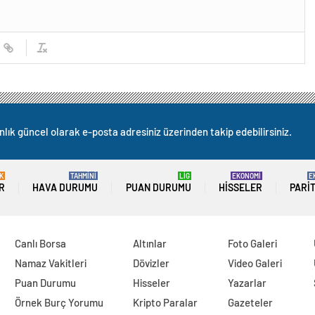
nlık güncel olarak e-posta adresiniz üzerinden takip edebilirsiniz.
K
TAHMİNİ
LİG
EKONOMİ
E
R
HAVA DURUMU
PUAN DURUMU
HISSELER
PARI
Canlı Borsa
Altınlar
Foto Galeri
Namaz Vakitleri
Dövizler
Video Galeri
Puan Durumu
Hisseler
Yazarlar
Örnek Burç Yorumu
Kripto Paralar
Gazeteler