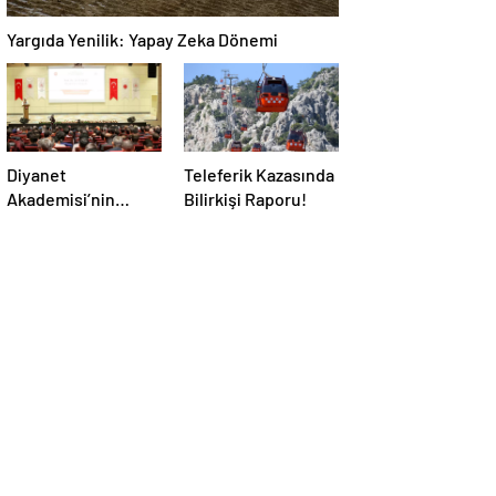
Yargıda Yenilik: Yapay Zeka Dönemi
Diyanet
Teleferik Kazasında
Akademisi’nin
Bilirkişi Raporu!
Önemi Vurgulandı