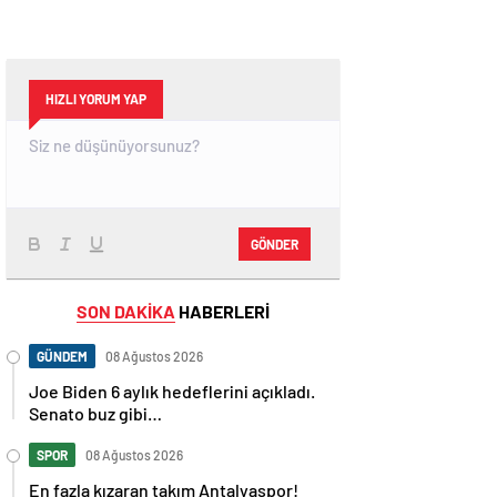
HIZLI YORUM YAP
GÖNDER
SON DAKİKA
HABERLERİ
GÜNDEM
08 Ağustos 2026
Joe Biden 6 aylık hedeflerini açıkladı.
Senato buz gibi…
SPOR
08 Ağustos 2026
En fazla kızaran takım Antalyaspor!