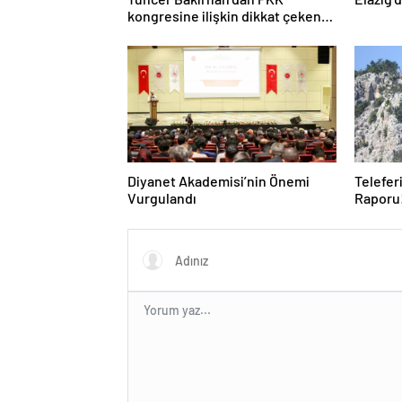
kongresine ilişkin dikkat çeken
yorum: Yeni ve tarihi bir kapı
aralanabilir
Diyanet Akademisi’nin Önemi
Teleferi
Vurgulandı
Raporu