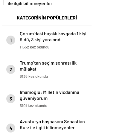
ile ilgili bilinmeyenler
KATEGORİNİN POPÜLERLERİ
Çorum’daki bıçaklı kavgada 1 kişi
öldü, 3 kişi yaralandı
1
11552 kez okundu
Trump’tan seçim sonrası ilk
mülakat
2
8136 kez okundu
İmamoğlu: Milletin vicdanına
güveniyorum
3
5101 kez okundu
Avusturya başbakanı Sebastian
Kurz ile ilgili bilinmeyenler
4