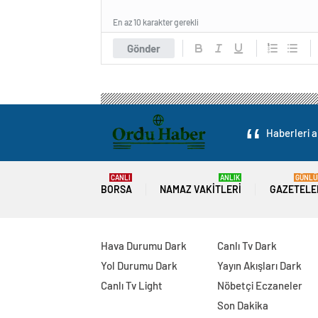
En az 10 karakter gerekli
Gönder
Haberleri a
CANLI
ANLIK
GÜNLÜ
BORSA
NAMAZ VAKITLERI
GAZETELE
Hava Durumu Dark
Canlı Tv Dark
Yol Durumu Dark
Yayın Akışları Dark
Canlı Tv Light
Nöbetçi Eczaneler
Son Dakika