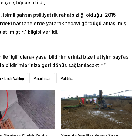
alıştığı belirtildi.
 isimli şahsın psikiyatrik rahatsızlığı olduğu, 2015
lerdeki hastanelerde yatarak tedavi gördüğü anlaşılmış
tılmıştır.” bilgisi verildi.
le ilgili olarak yasal bildirimlerinizi bize iletişim sayfası
de bildirimlerinize geri dönüş sağlanılacaktır.”
rklareli Valiliği
Pınarhisar
Politika
a Muhtara Silahlı Saldırı
Yargıda Yenilik: Yapay Zeka