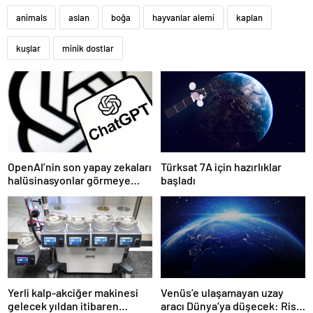
animals
aslan
boğa
hayvanlar alemi
kaplan
kuşlar
minik dostlar
OpenAI’nin son yapay zekaları
Türksat 7A için hazırlıklar
halüsinasyonlar görmeye
başladı
başladı
Yerli kalp-akciğer makinesi
Venüs’e ulaşamayan uzay
gelecek yıldan itibaren
aracı Dünya’ya düşecek: Risk