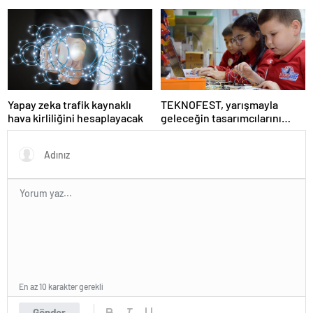
kullanılacak
ne kadar büyük?
Yapay zeka trafik kaynaklı
TEKNOFEST, yarışmayla
hava kirliliğini hesaplayacak
geleceğin tasarımcılarını
seçiyor
En az 10 karakter gerekli
Gönder