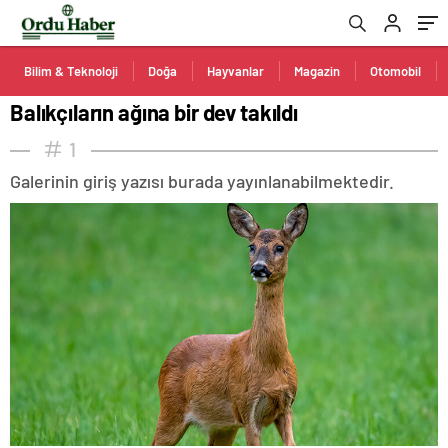
Bilim & Teknoloji
Doğa
Hayvanlar
Magazin
Otomobil
Balıkçıların ağına bir dev takıldı
1
Galerinin giriş yazısı burada yayınlanabilmektedir.