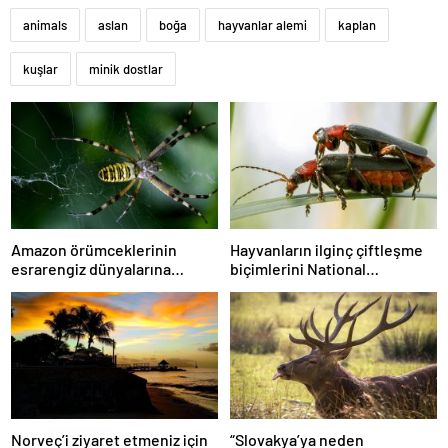
animals
aslan
boğa
hayvanlar alemi
kaplan
kuşlar
minik dostlar
Amazon örümceklerinin
Hayvanların ilginç çiftleşme
esrarengiz dünyalarına
biçimlerini National
gitmeye hazır olun.
Geographic görüntüledi.
Norveç’i ziyaret etmeniz için
“Slovakya’ya neden