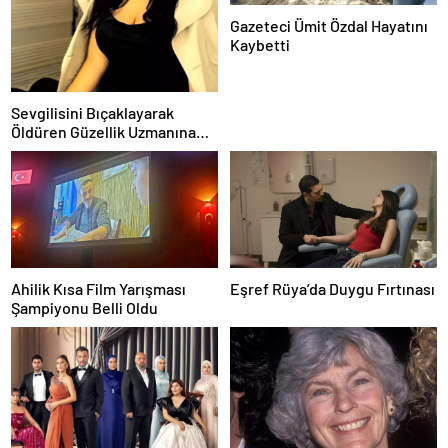
Gazeteci Ümit Özdal Hayatını
Kaybetti
Sevgilisini Bıçaklayarak
Öldüren Güzellik Uzmanına
Tutuklama
Ahilik Kısa Film Yarışması
Eşref Rüya’da Duygu Fırtınası
Şampiyonu Belli Oldu