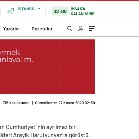
İMSAK'A
İSTANBUL
02:00
KALAN SÜRE
°
Yazarlar
Gazeteler
715 kez okundu
|
Güncelleme: 27 Kasım 2020 02:59
n Cumhuriyeti'nin ayrılmaz bir
lideri Arayik Harutyunyan'la görüştü.