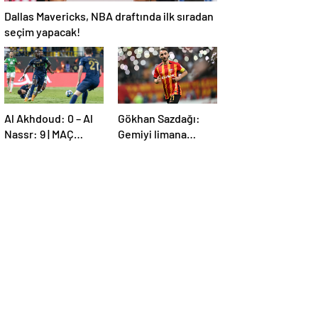
Dallas Mavericks, NBA draftında ilk sıradan
seçim yapacak!
Al Akhdoud: 0 – Al
Gökhan Sazdağı:
Nassr: 9 | MAÇ
Gemiyi limana
SONUCU
yanaştırdık