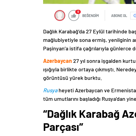
0
BEĞENDİM
ABONE OL
Dağlık Karabağ’da 27 Eylül tarihinde ba
mağlubiyetiyle sona ermiş, yenilginin 
Paşinyan’a istifa çağrılarıyla günlerce 
Azerbaycan
27 yıl sonra işgalden kurtu
ışığıyla birlikte ortaya çıkmıştı. Nere
görüntüsü yürek burktu.
Rusya
heyeti Azerbaycan ve Ermenistan
tüm umutlarını başladığı Rusya’dan yine
“Dağlık Karabağ Az
Parçası”