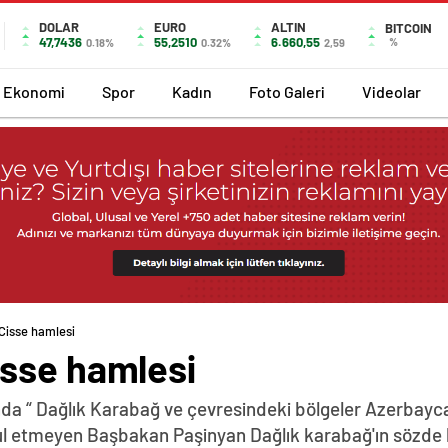
DOLAR
EURO
ALTIN
BITCOIN
47,7436
55,2510
6.660,55
%
0.18%
0.32%
2,59
Ekonomi
Spor
Kadın
Foto Galeri
Videolar
Cisse hamlesi
sse hamlesi
da “ Dağlık Karabağ ve çevresindeki bölgeler Azerbayca
abul etmeyen Başbakan Paşinyan Dağlık karabağ'ın sözde 