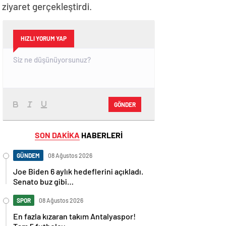
iyaret gerçekleştirdi.
HIZLI YORUM YAP
GÖNDER
SON DAKİKA
HABERLERİ
GÜNDEM
08 Ağustos 2026
Joe Biden 6 aylık hedeflerini açıkladı.
Senato buz gibi…
SPOR
08 Ağustos 2026
En fazla kızaran takım Antalyaspor!