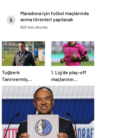
Maradona için futbol maçlarında
anma törenleri yapılacak
5
903 kez okundu
Tuğberk
1. Lig’de play-off
Tanrıvermiş
maçlarının
takımını düşme
hakemleri açıklandı
hattından ilk 4’e
yükseltti