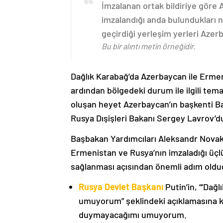
İmzalanan ortak bildiriye göre
imzalandığı anda bulundukları n
geçirdiği yerleşim yerleri Aze
Bu bir alıntı metin örneğidir.
Dağlık Karabağ’da Azerbaycan ile Erme
ardından bölgedeki durum ile ilgili t
oluşan heyet Azerbaycan’ın başkenti B
Rusya Dışişleri Bakanı Sergey Lavrov’d
Başbakan Yardımcıları Aleksandr Nova
Ermenistan ve Rusya’nın imzaladığı üçlü
sağlanması açısından önemli adım oldu
Rusya Devlet Başkanı
Putin’in, “‘Dağ
umuyorum” şeklindeki açıklamasına kat
duymayacağımı umuyorum.