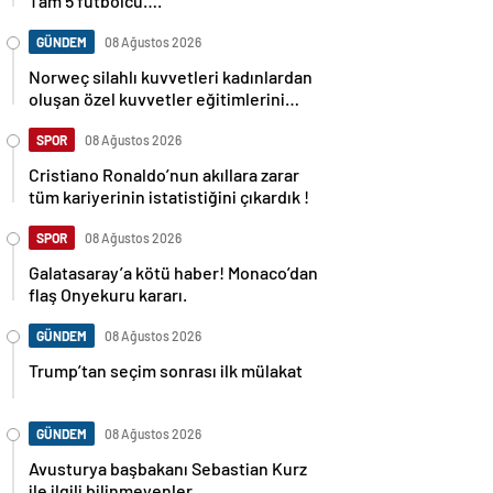
Tam 5 futbolcu….
GÜNDEM
08 Ağustos 2026
Norweç silahlı kuvvetleri kadınlardan
oluşan özel kuvvetler eğitimlerini
başlattı.
SPOR
08 Ağustos 2026
Cristiano Ronaldo’nun akıllara zarar
tüm kariyerinin istatistiğini çıkardık !
SPOR
08 Ağustos 2026
Galatasaray’a kötü haber! Monaco’dan
flaş Onyekuru kararı.
GÜNDEM
08 Ağustos 2026
Trump’tan seçim sonrası ilk mülakat
GÜNDEM
08 Ağustos 2026
Avusturya başbakanı Sebastian Kurz
ile ilgili bilinmeyenler