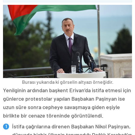
Burası yukarıda ki görselin altyazı örneğidir.
Yenilginin ardından başkent Erivan’da istifa etmesi için
günlerce protestolar yapılan Başbakan Paşinyan ise
uzun süre sonra cepheye savaşmaya giden eşiyle
birlikte bir cenaze töreninde görüntülendi.
İstifa çağrılarına direnen Başbakan Nikol Paşinyan,
dünyada hiçbir ülkenin tanımadığı Dağlık Karabağ’ın