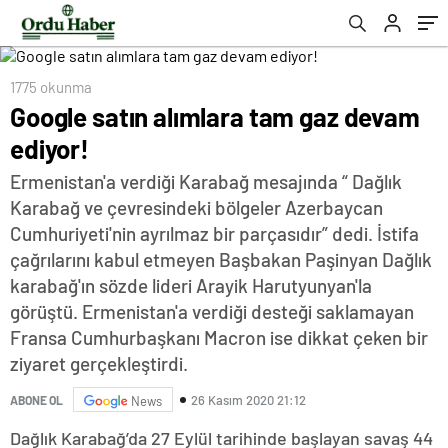
1775 okunma
Google satın alımlara tam gaz devam
ediyor!
Ermenistan'a verdiği Karabağ mesajında “ Dağlık
Karabağ ve çevresindeki bölgeler Azerbaycan
Cumhuriyeti'nin ayrılmaz bir parçasıdır” dedi. İstifa
çağrılarını kabul etmeyen Başbakan Paşinyan Dağlık
karabağ'ın sözde lideri Arayik Harutyunyan'la
görüştü. Ermenistan'a verdiği desteği saklamayan
Fransa Cumhurbaşkanı Macron ise dikkat çeken bir
ziyaret gerçekleştirdi.
26 Kasım 2020 21:12
ABONE OL
News
Dağlık Karabağ’da 27 Eylül tarihinde başlayan savaş 44