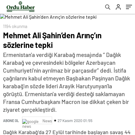
1194 okunma
Mehmet Ali Şahin’den Arınç’ın
sözlerine tepki
Ermenistan'a verdiği Karabağ mesajında “ Dağlık
Karabağ ve çevresindeki bölgeler Azerbaycan
Cumhuriyeti'nin ayrılmaz bir parçasıdır” dedi. İstifa
çağrılarını kabul etmeyen Başbakan Paşinyan Dağlık
karabağ'ın sözde lideri Arayik Harutyunyan'la
görüştü. Ermenistan'a verdiği desteği saklamayan
Fransa Cumhurbaşkanı Macron ise dikkat çeken bir
ziyaret gerçekleştirdi.
27 Kasım 2020 01:55
ABONE OL
News
Dağlık Karabağ’da 27 Eylül tarihinde başlayan savaş 44