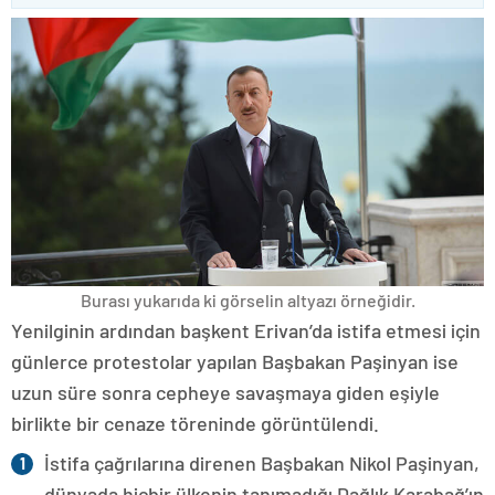
Burası yukarıda ki görselin altyazı örneğidir.
Yenilginin ardından başkent Erivan’da istifa etmesi için
günlerce protestolar yapılan Başbakan Paşinyan ise
uzun süre sonra cepheye savaşmaya giden eşiyle
birlikte bir cenaze töreninde görüntülendi.
İstifa çağrılarına direnen Başbakan Nikol Paşinyan,
dünyada hiçbir ülkenin tanımadığı Dağlık Karabağ’ın