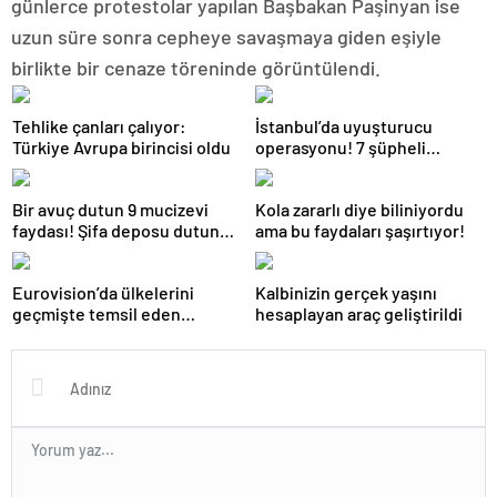
günlerce protestolar yapılan Başbakan Paşinyan ise
uzun süre sonra cepheye savaşmaya giden eşiyle
birlikte bir cenaze töreninde görüntülendi.
Tehlike çanları çalıyor:
İstanbul’da uyuşturucu
Türkiye Avrupa birincisi oldu
operasyonu! 7 şüpheli
tutuklandı
Bir avuç dutun 9 mucizevi
Kola zararlı diye biliniyordu
faydası! Şifa deposu dutun
ama bu faydaları şaşırtıyor!
faydaları sizi çok şaşırtacak!
Eurovision’da ülkelerini
Kalbinizin gerçek yaşını
geçmişte temsil eden
hesaplayan araç geliştirildi
sanatçılar, İsrail’in
yarışmadan çıkarılmasını
istedi