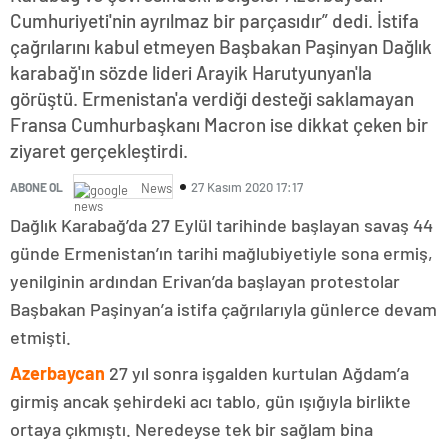
Cumhuriyeti'nin ayrılmaz bir parçasıdır” dedi. İstifa
çağrılarını kabul etmeyen Başbakan Paşinyan Dağlık
karabağ'ın sözde lideri Arayik Harutyunyan'la
görüştü. Ermenistan'a verdiği desteği saklamayan
Fransa Cumhurbaşkanı Macron ise dikkat çeken bir
ziyaret gerçekleştirdi.
27 Kasım 2020 17:17
ABONE OL
News
Dağlık Karabağ’da 27 Eylül tarihinde başlayan savaş 44
günde Ermenistan’ın tarihi mağlubiyetiyle sona ermiş,
yenilginin ardından Erivan’da başlayan protestolar
Başbakan Paşinyan’a istifa çağrılarıyla günlerce devam
etmişti.
Azerbaycan
27 yıl sonra işgalden kurtulan Ağdam’a
girmiş ancak şehirdeki acı tablo, gün ışığıyla birlikte
ortaya çıkmıştı. Neredeyse tek bir sağlam bina