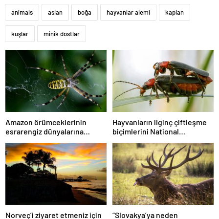
animals
aslan
boğa
hayvanlar alemi
kaplan
kuşlar
minik dostlar
Amazon örümceklerinin
Hayvanların ilginç çiftleşme
esrarengiz dünyalarına
biçimlerini National
gitmeye hazır olun.
Geographic görüntüledi.
Norveç’i ziyaret etmeniz için
“Slovakya’ya neden